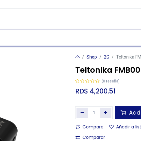
as
Contáctenos
Atención al cliente
Shop
2G
Teltonika F
Teltonika FMB00
(0 reseña)
RD$
4,200.51
Add 
Compare
Añadir a li
Comparar