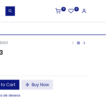
0
0
MB003
3
to Cart
Buy Now
sta de deseos