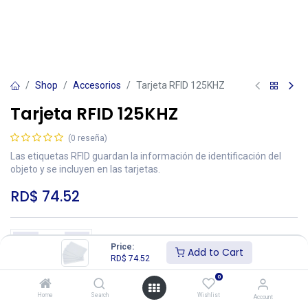
Shop
Accesorios
Tarjeta RFID 125KHZ
Tarjeta RFID 125KHZ
(0 reseña)
Las etiquetas RFID guardan la información de identificación del
objeto y se incluyen en las tarjetas.
RD$
74.52
Price:
Add to Cart
RD$
74.52
Add to Cart
Buy Now
0
Home
Search
Wishlist
Account
Añadir a lista de deseos