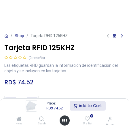
Shop
Tarjeta RFID 125KHZ
Tarjeta RFID 125KHZ
(0 reseña)
Las etiquetas RFID guardan la información de identificación del
objeto y se incluyen en las tarjetas.
RD$
74.52
Price:
Add to Cart
RD$
74.52
Add to Cart
Buy Now
0
Home
Search
Wishlist
Account
Añadir a lista de deseos