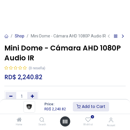
Shop
Mini Dome - Cámara AHD 1080P Audio IR
Mini Dome - Cámara AHD 1080P
Audio IR
(0 reseña)
RD$
2,240.82
Price:
Add to Cart
RD$
2,240.82
Add to Cart
Buy Now
0
Añadir a lista de deseos
Home
Search
Wishlist
Account