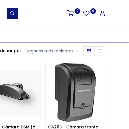
0
0
denar por :
Llegadas más recientes
CA29M -Cámara DSM (detección conductor)
CA20S - Cámara frontal carretera (AHD 1080p, 8mm)