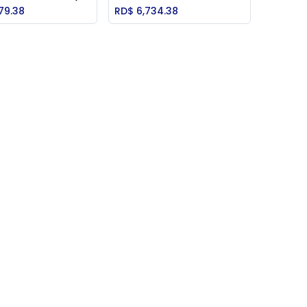
Add to Cart
Add to Cart
79.38
RD$
6,734.38