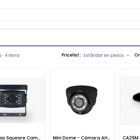
as
Contáctenos
Atención al cliente
Pricelist :
Or
Estándar en pesos
s
- 4 items
Streamax Squeare Camera
Mini Dome - Cámara AHD 1080P Audio IR