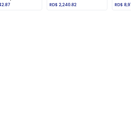
Add to Cart
Add to Cart
42.87
RD$
2,240.82
RD$
8,9