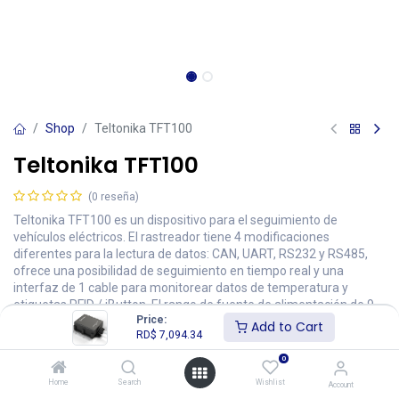
Shop
Teltonika TFT100
Teltonika TFT100
(0 reseña)
Teltonika TFT100 es un dispositivo para el seguimiento de
vehículos eléctricos. El rastreador tiene 4 modificaciones
diferentes para la lectura de datos: CAN, UART, RS232 y RS485,
ofrece una posibilidad de seguimiento en tiempo real y una
interfaz de 1 cable para monitorear datos de temperatura y
etiquetas RFID / iButton. El rango de fuente de alimentación de 9-
Price:
96 V permite que el dispositivo se use con equipos que requieren
Add to Cart
RD$
7,094.34
soporte de alto voltaje.
0
RD$
7,094.34
Home
Search
Wishlist
Account