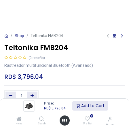
Shop
Teltonika FMB204
Teltonika FMB204
(0 reseña)
Rastreador multifuncional Bluetooth (Avanzado)
RD$
3,796.04
Price:
Add to Cart
RD$
3,796.04
Add to Cart
Buy Now
0
Añadir a lista de deseos
Home
Search
Wishlist
Account