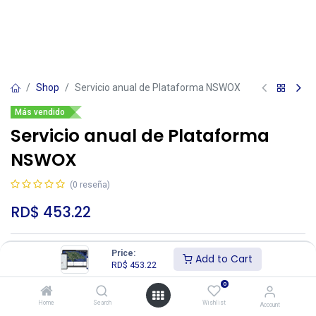
Shop
Servicio anual de Plataforma NSWOX
Más vendido
Servicio anual de Plataforma
NSWOX
(0 reseña)
RD$
453.22
Price:
Add to Cart
RD$
453.22
0
Add to Cart
Buy Now
Home
Search
Wishlist
Account