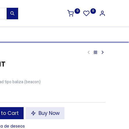
0
0
HT
 tipo baliza (beacon)
to Cart
Buy Now
sta de deseos