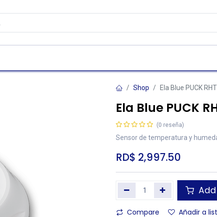
as
Contáctenos
Atención al cliente
Shop
Ela Blue PUCK RHT
Ela Blue PUCK R
(0 reseña)
Sensor de temperatura y humedad
RD$
2,997.50
Add 
Compare
Añadir a li