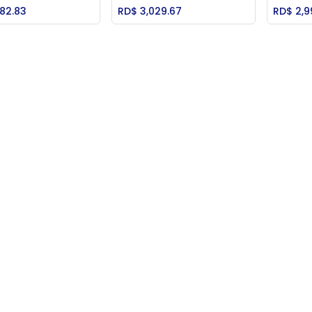
Add to Cart
Add to Cart
982.83
RD$
3,029.67
RD$
2,9