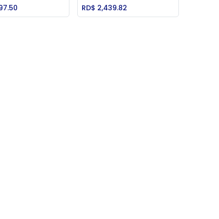
Add to Cart
Add to Cart
97.50
RD$
2,439.82