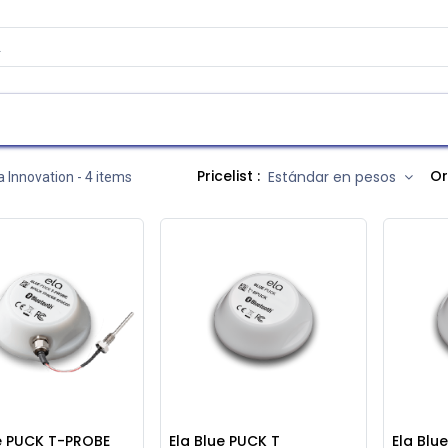
as
Contáctenos
Atención al cliente
Pricelist :
Or
Estándar en pesos
a Innovation
- 4 items
ue PUCK T-PROBE
Ela Blue PUCK T
Ela Blu