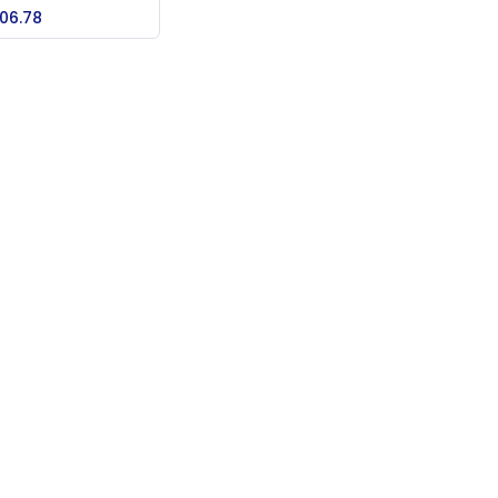
Add to Cart
506.78