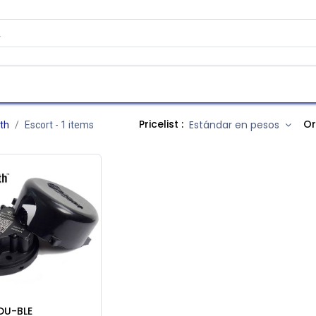
as
Contáctenos
Atención al cliente
Pricelist :
Or
Estándar en pesos
th
Escort
- 1 items
DU-BLE