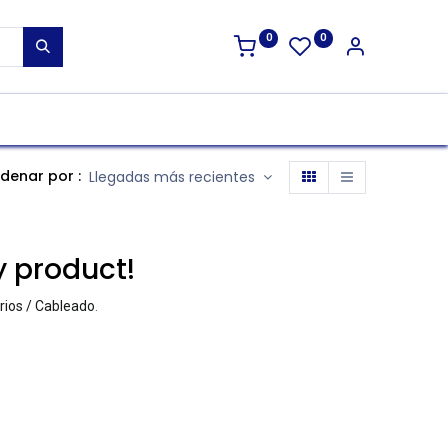
0
0
denar por :
Llegadas más recientes
y product!
ios / Cableado
.