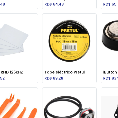
Add to Cart
Add to Cart
.48
RD$
64.48
RD$
65
 RFID 125KHZ
Tape eléctrico Pretul
iButton
Add to Cart
Add to Cart
.52
RD$
89.28
RD$
93.