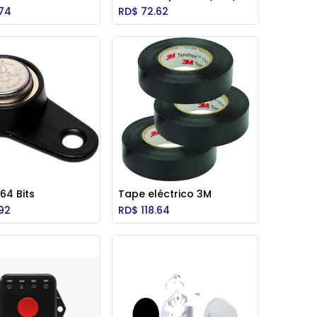
Add to Cart
Add to Cart
.74
RD$
72.62
 64 Bits
Tape eléctrico 3M
Add to Cart
Add to Cart
92
RD$
118.64