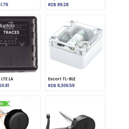
Add to Cart
Add to Cart
51.79
RD$
89.28
 LTE LA
Escort TL-BLE
Add to Cart
Add to Cart
50.81
RD$
6,306.59
ido