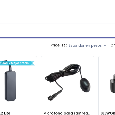
as
Contáctenos
Atención al cliente
Pricelist :
Or
Estándar en pesos
tidad = Mejor precio
2 Lite
Micrófono para rastreador GPS
SEEWOR