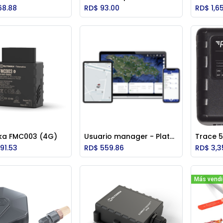
Add to Cart
Add to Cart
68.88
RD$
93.00
RD$
1,6
ika FMC003 (4G)
Usuario manager - Plataforma NSWOX
Trace 5
Add to Cart
Add to Cart
91.53
RD$
559.86
RD$
3,3
Más vend