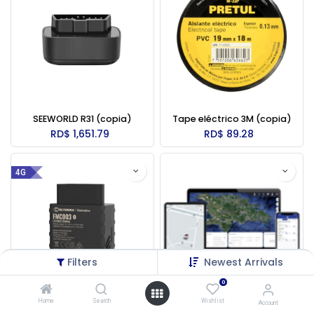
SEEWORLD R31 (copia)
Tape eléctrico 3M (copia)
RD$
1,651.79
RD$
89.28
4G
Filters
Newest Arrivals
0
Home
Search
Wishlist
Account
Teltonika FMC003 (4G)
Usuario manager - Plataforma NSWOX