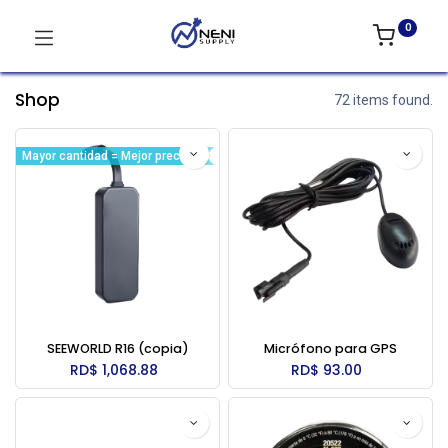
0
Shop
72 items found.
Mayor cantidad = Mejor precio
SEEWORLD R16 (copia)
Micrófono para GPS
RD$
1,068.88
RD$
93.00